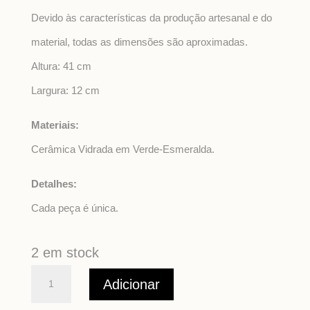
Devido às características da produção artesanal e do
material, todas as dimensões são aproximadas.
Altura: 41 cm
Largura: 12 cm
Materiais:
Cerâmica Vidrada em Verde-Esmeralda.
Detalhes:
Cada peça é única.
2 em stock
Quantidade
Adicionar
de